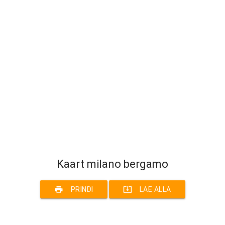
Kaart milano bergamo
print
system_update_alt
PRINDI
LAE ALLA